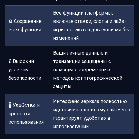
Все функции платформы,
⚙️ Сохранение
включая ставки, слоты и лайв-
всех функций
игры, остаются доступными без
изменений.
Ваши личные данные и
🔒 Высокий
транзакции защищены с
уровень
помощью современных
безопасности
методов криптографической
защиты.
Интерфейс зеркала полностью
🖥️ Удобство и
идентичен основному сайту, что
простота
гарантирует удобство в
использования
использовании.