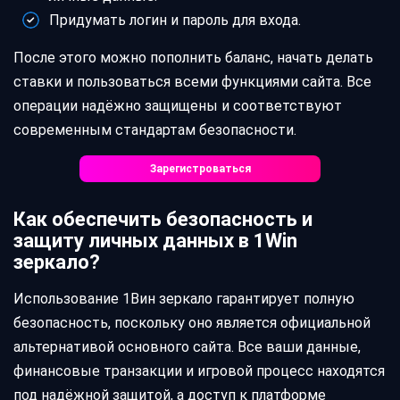
Придумать логин и пароль для входа.
После этого можно пополнить баланс, начать делать
ставки и пользоваться всеми функциями сайта. Все
операции надёжно защищены и соответствуют
современным стандартам безопасности.
Зарегистроваться
Как обеспечить безопасность и
защиту личных данных в 1Win
зеркало?
Использование 1Вин зеркало гарантирует полную
безопасность, поскольку оно является официальной
альтернативой основного сайта. Все ваши данные,
финансовые транзакции и игровой процесс находятся
под надёжной защитой, а доступ к платформе