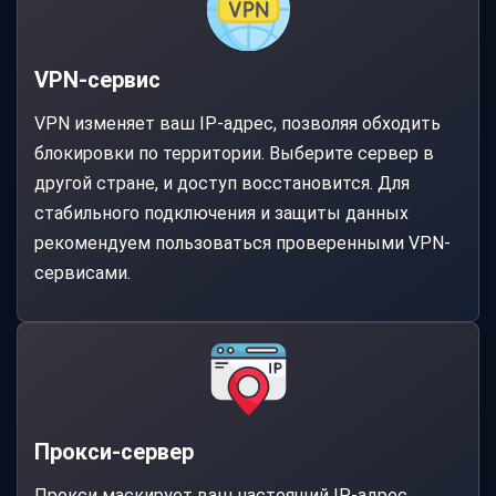
VPN-сервис
VPN изменяет ваш IP-адрес, позволяя обходить
блокировки по территории. Выберите сервер в
другой стране, и доступ восстановится. Для
стабильного подключения и защиты данных
рекомендуем пользоваться проверенными VPN-
сервисами.
Прокси-сервер
Прокси маскирует ваш настоящий IP-адрес,