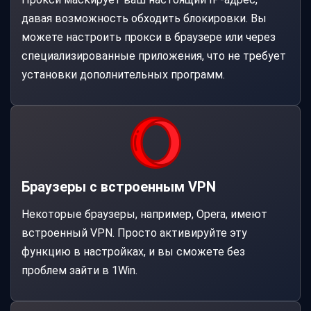
давая возможность обходить блокировки. Вы
можете настроить прокси в браузере или через
специализированные приложения, что не требует
установки дополнительных программ.
Браузеры с встроенным VPN
Некоторые браузеры, например, Opera, имеют
встроенный VPN. Просто активируйте эту
функцию в настройках, и вы сможете без
проблем зайти в 1Win.