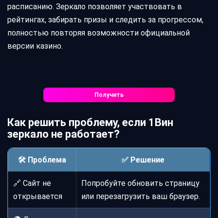
расписанию. Зеркало позволяет участвовать в
рейтингах, забирать призы и следить за прогрессом,
полностью повторяя возможности официальной
версии казино.
Получить
Как решить проблему, если 1Вин
зеркало не работает?
🛠 Проблема
✅ Решение
🔗 Сайт не
Попробуйте обновить страницу
открывается
или перезагрузить ваш браузер.