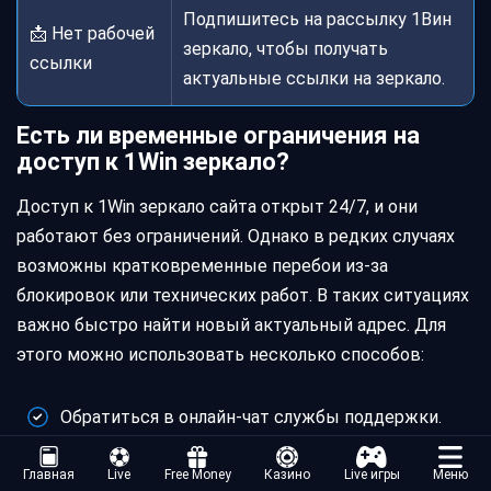
Подпишитесь на рассылку 1Вин
📩 Нет рабочей
зеркало, чтобы получать
ссылки
актуальные ссылки на зеркало.
Есть ли временные ограничения на
доступ к 1Win зеркало?
Доступ к 1Win зеркало сайта открыт 24/7, и они
работают без ограничений. Однако в редких случаях
возможны кратковременные перебои из-за
блокировок или технических работ. В таких ситуациях
важно быстро найти новый актуальный адрес. Для
этого можно использовать несколько способов:
Обратиться в онлайн-чат службы поддержки.
Проверить свежие ссылки на официальных
страницах казино.
Главная
Live
Free Money
Казино
Live игры
Меню