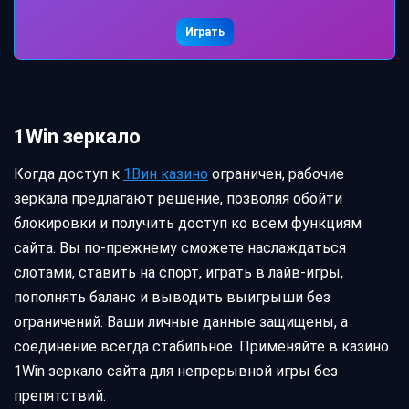
Играть
1Win зеркало
Когда доступ к
1Вин казино
ограничен, рабочие
зеркала предлагают решение, позволяя обойти
блокировки и получить доступ ко всем функциям
сайта. Вы по-прежнему сможете наслаждаться
слотами, ставить на спорт, играть в лайв-игры,
пополнять баланс и выводить выигрыши без
ограничений. Ваши личные данные защищены, а
соединение всегда стабильное. Применяйте в казино
1Win зеркало сайта для непрерывной игры без
препятствий.