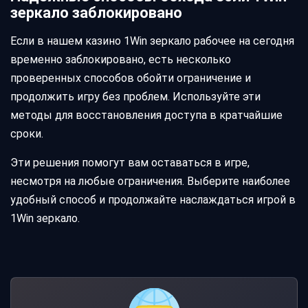
зеркало заблокировано
Если в нашем казино 1Win зеркало рабочее на сегодня
временно заблокировано, есть несколько
проверенных способов обойти ограничение и
продолжить игру без проблем. Используйте эти
методы для восстановления доступа в кратчайшие
сроки.
Эти решения помогут вам оставаться в игре,
несмотря на любые ограничения. Выберите наиболее
удобный способ и продолжайте наслаждаться игрой в
1Win зеркало.