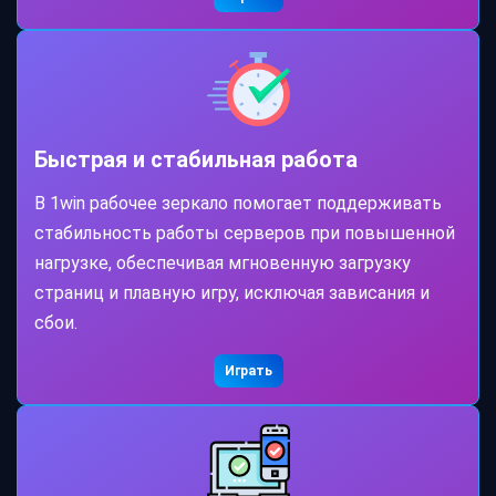
Быстрая и стабильная работа
В 1win рабочее зеркало помогает поддерживать
стабильность работы серверов при повышенной
нагрузке, обеспечивая мгновенную загрузку
страниц и плавную игру, исключая зависания и
сбои.
Играть