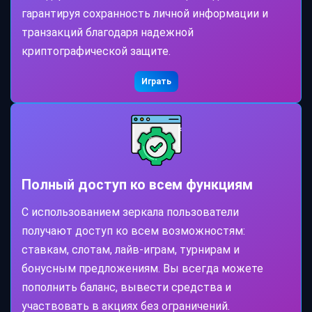
гарантируя сохранность личной информации и
транзакций благодаря надежной
криптографической защите.
Играть
Полный доступ ко всем функциям
С использованием зеркала пользователи
получают доступ ко всем возможностям:
ставкам, слотам, лайв-играм, турнирам и
бонусным предложениям. Вы всегда можете
пополнить баланс, вывести средства и
участвовать в акциях без ограничений.