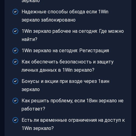
зеркало
Надежные способы обхода если 1Win
зеркало заблокировано
1Win зеркало рабочее на сегодня: Где можно
найти?
1Win зеркало на сегодня: Регистрация
Как обеспечить безопасность и защиту
личных данных в 1Win зеркало?
Бонусы и акции при входе через 1вин
зеркало
Как решить проблему, если 1Вин зеркало не
работает?
Есть ли временные ограничения на доступ к
1Win зеркало?