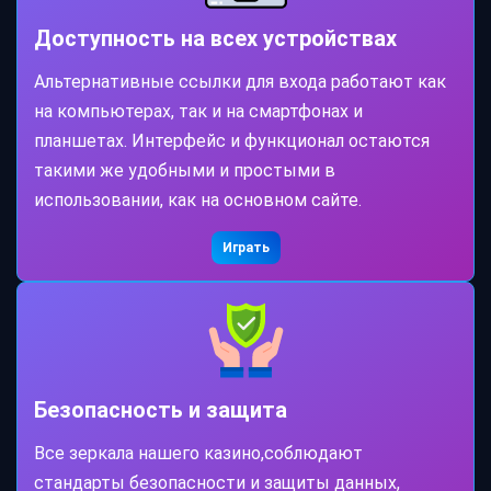
Доступность на всех устройствах
Альтернативные ссылки для входа работают как
на компьютерах, так и на смартфонах и
планшетах. Интерфейс и функционал остаются
такими же удобными и простыми в
использовании, как на основном сайте.
Играть
Безопасность и защита
Все зеркала нашего казино,соблюдают
стандарты безопасности и защиты данных,